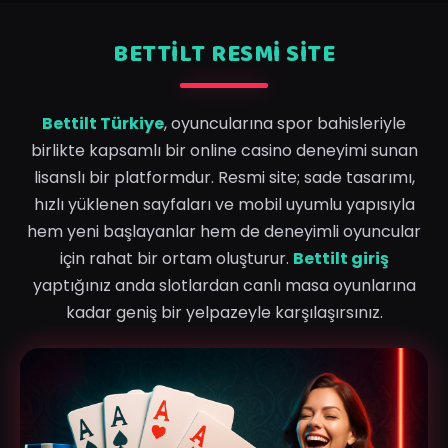
BETTILT RESMI SITE
Bettilt Türkiye
, oyuncularına spor bahisleriyle
birlikte kapsamlı bir online casino deneyimi sunan
lisanslı bir platformdur. Resmi site; sade tasarımı,
hızlı yüklenen sayfaları ve mobil uyumlu yapısıyla
hem yeni başlayanlar hem de deneyimli oyuncular
için rahat bir ortam oluşturur.
Bettilt giriş
yaptığınız anda slotlardan canlı masa oyunlarına
kadar geniş bir yelpazeyle karşılaşırsınız.