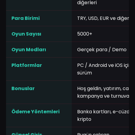
diğerleri
Para Birimi
TRY, USD, EUR ve diğerler
Oyun Sayısı
5000+
Oyun Modları
Gerçek para / Demo
Platformlar
PC / Android ve iOS için 
sürüm
Bonuslar
Hoş geldin, yatırım, cas
kampanya ve turnuvala
Ödeme Yöntemleri
Banka kartları, e-cüzdan
kripto
Güncel Giriş
Bugün çalışan