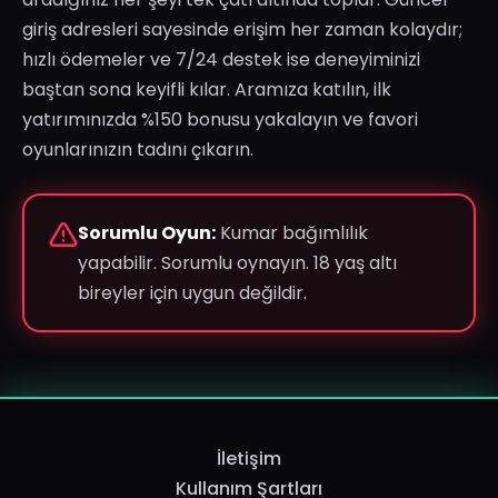
giriş adresleri sayesinde erişim her zaman kolaydır;
hızlı ödemeler ve 7/24 destek ise deneyiminizi
baştan sona keyifli kılar. Aramıza katılın, ilk
yatırımınızda %150 bonusu yakalayın ve favori
oyunlarınızın tadını çıkarın.
Sorumlu Oyun:
Kumar bağımlılık
yapabilir. Sorumlu oynayın. 18 yaş altı
bireyler için uygun değildir.
İletişim
Kullanım Şartları