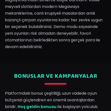
meyveli slotlardan modern Megaways
mekaniklerine, canlı krupiyeli masalardan anlık
kazançlı çarpan oyunlarına kadar her zevke uygun
bir seçenek bulabilirsiniz. Demo modu sayesinde
yeni oyunları risk almadan deneyebilir, favori
otomatlarınızı belirledikten sonra gerçek para ile
devam edebilirsiniz.
BONUSLAR VE KAMPANYALAR
Platformdaki bonus çeşitliliği, uzun vadede oyun
bütçenizi güçlendiren en önemli avantajlardan
biridir.
Hoş geldin bonusu
ile başlayan yolculuk;