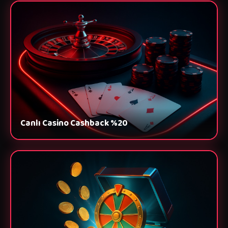
Canlı Casino Cashback %20